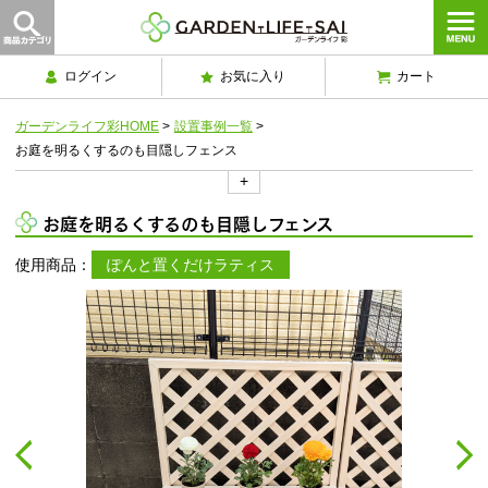
ログイン
お気に入り
カート
ガーデンライフ彩HOME
>
設置事例一覧
>
お庭を明るくするのも目隠しフェンス
+
お庭を明るくするのも目隠しフェンス
使用商品：
ぽんと置くだけラティス