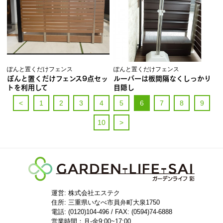
ぽんと置くだけフェンス
ぽんと置くだけフェンス
ぽんと置くだけフェンス9点セッ
ルーバーは板間隔なくしっかり
トを利用して
目隠し
<
1
2
3
4
5
6
7
8
9
10
>
運営: 株式会社エステク
住所:
三重県いなべ市員弁町大泉1750
電話: (0120)104-496 / FAX: (0594)74-6888
営業時間：月-金9:00~17:00