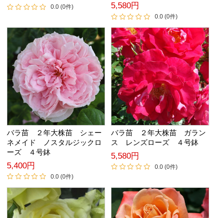
5,580円
0.0 (0件)
0.0 (0件)
バラ苗 ２年大株苗 シェー
バラ苗 ２年大株苗 ガラン
ネメイド ノスタルジックロ
ス レンズローズ ４号鉢
ーズ ４号鉢
5,580円
5,400円
0.0 (0件)
0.0 (0件)