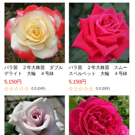
バラ苗 ２年大株苗 ダブル
バラ苗 ２年大株苗 スムー
デライト 大輪 ４号鉢
スベルベット 大輪 ４号鉢
5,150円
5,150円
0.0 (0件)
0.0 (0件)