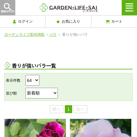
ログイン
お気に入り
カート
ガーデンライフ彩HOME
＞
バラ
＞
香りが強いバラ
香りが強いバラ一覧
表示件数
並び順
前へ
1
次へ