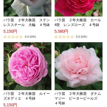
バラ苗 ２年大株苗 ステン
バラ苗 ２年大株苗 カール
レススチール 大輪 ４号鉢
4世 レンズローズ ４号鉢
5,150円
5,580円
0.0 (0件)
0.0 (0件)
バラ苗 ２年大株苗 ルイー
バラ苗 ２年大株苗 ダナム
ズオディエ ４号鉢
マジー ピータービールズ
４号鉢
5,150円