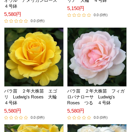
オウル アメリカンローズ
リア 大輪 ４号鉢
４号鉢
5,150円
5,580円
0.0 (0件)
0.0 (0件)
バラ苗 ２年大株苗 エゴ
バラ苗 ２年大株苗 フィガ
リ Ludwig's Roses 大輪
ロパナローサ Ludwig's
４号鉢
Roses つる ４号鉢
5,580円
5,580円
0.0 (0件)
0.0 (0件)