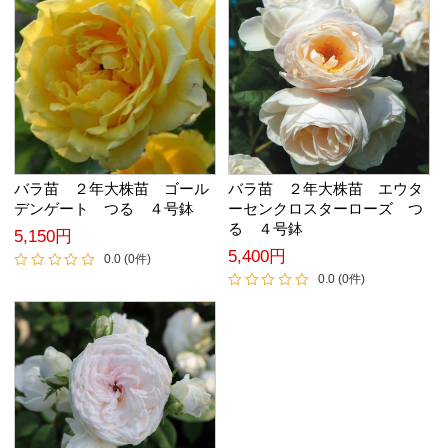
バラ苗 ２年大株苗 ゴール
バラ苗 ２年大株苗 エウタ
デンゲート つる ４号鉢
ーセンクロスターローズ つ
る ４号鉢
5,150円
5,400円
0.0 (0件)
0.0 (0件)