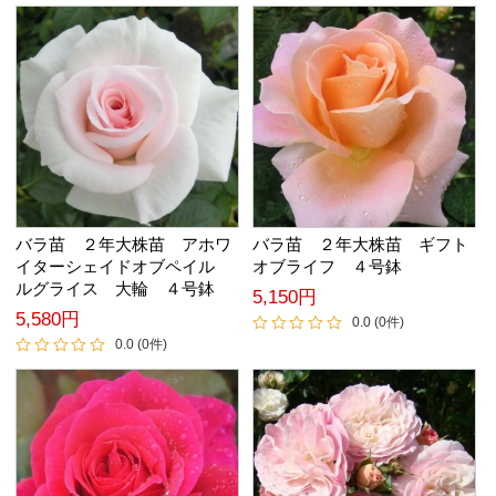
バラ苗 ２年大株苗 アホワ
バラ苗 ２年大株苗 ギフト
イターシェイドオブペイル
オブライフ ４号鉢
ルグライス 大輪 ４号鉢
5,150円
5,580円
0.0 (0件)
0.0 (0件)