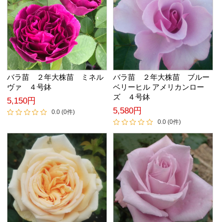
バラ苗 ２年大株苗 ミネル
バラ苗 ２年大株苗 ブルー
ヴァ ４号鉢
ベリーヒル アメリカンロー
ズ ４号鉢
5,150円
5,580円
0.0 (0件)
0.0 (0件)