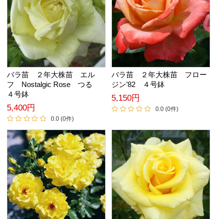
バラ苗 ２年大株苗 エル
バラ苗 ２年大株苗 フロー
フ Nostalgic Rose つる
ジン’82 ４号鉢
４号鉢
5,150円
5,400円
0.0 (0件)
0.0 (0件)