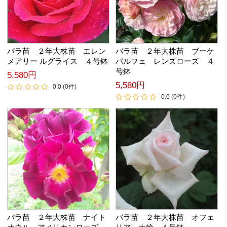
バラ苗 ２年大株苗 エレン
バラ苗 ２年大株苗 ブーケ
メアリー ルグライス ４号鉢
パルフェ レンズローズ ４
号鉢
5,580円
5,580円
0.0 (0件)
0.0 (0件)
バラ苗 ２年大株苗 ナイト
バラ苗 ２年大株苗 オフェ