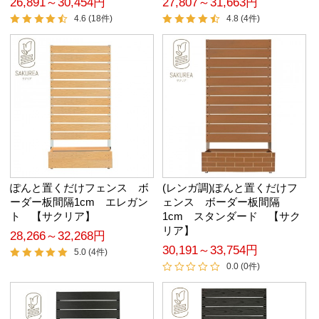
26,891～30,454円
27,807～31,663円
4.6 (18件)
4.8 (4件)
ぽんと置くだけフェンス ボ
(レンガ調)ぽんと置くだけフ
ーダー板間隔1cm エレガン
ェンス ボーダー板間隔
ト 【サクリア】
1cm スタンダード 【サク
リア】
28,266～32,268円
30,191～33,754円
5.0 (4件)
0.0 (0件)