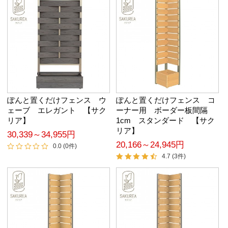
ぽんと置くだけフェンス ウ
ぽんと置くだけフェンス コ
ェーブ エレガント 【サク
ーナー用 ボーダー板間隔
リア】
1cm スタンダード 【サク
リア】
30,339～34,955円
20,166～24,945円
0.0 (0件)
4.7 (3件)