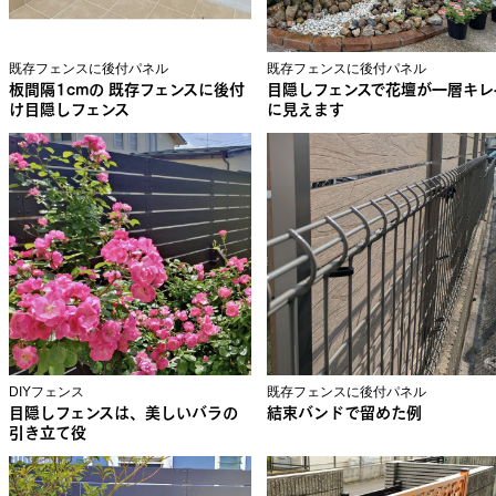
既存フェンスに後付パネル
既存フェンスに後付パネル
板間隔1cmの 既存フェンスに後付
目隠しフェンスで花壇が一層キレ
け目隠しフェンス
に見えます
DIYフェンス
既存フェンスに後付パネル
目隠しフェンスは、美しいバラの
結束バンドで留めた例
引き立て役