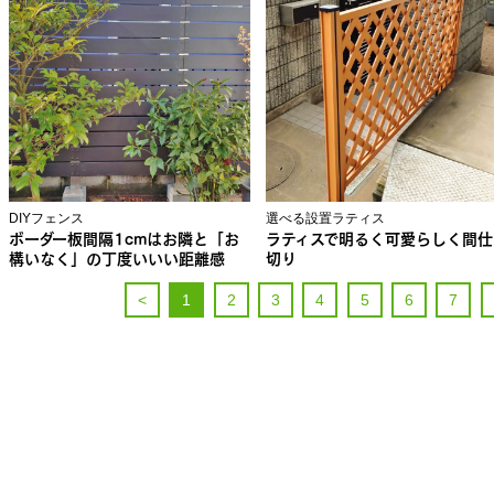
DIYフェンス
選べる設置ラティス
ボーダー板間隔1cmはお隣と「お
ラティスで明るく可愛らしく間仕
構いなく」の丁度いいい距離感
切り
<
1
2
3
4
5
6
7