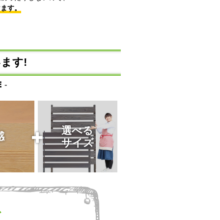
けます。
ます!
 -
選べる
感
サイズ
で