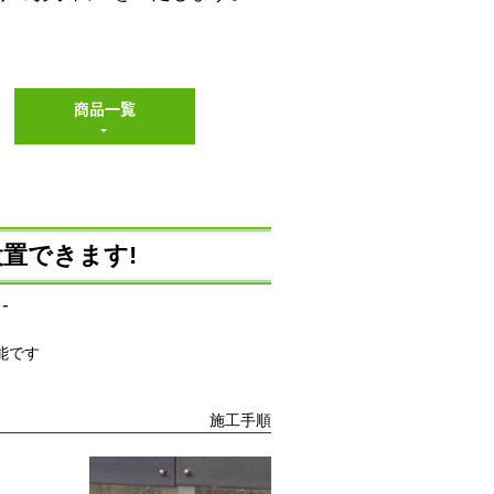
商品一覧
置できます!
-
能です
施工手順