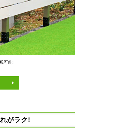
現可能!
れがラク!