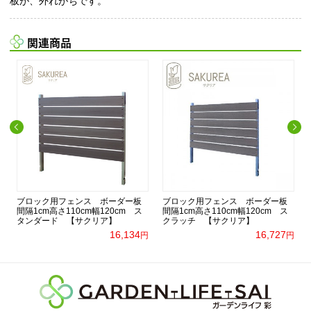
板が、外れがちです。
関連商品
ブロック用フェンス ボーダー板
ブロック用フェンス ボーダー板
間隔1cm高さ110cm幅120cm ス
間隔1cm高さ110cm幅120cm ス
タンダード 【サクリア】
クラッチ 【サクリア】
16,134
16,727
円
円
円