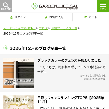
ログイン
お気に入り
カート
ガーデンライフ彩HOME
>
ブログ
>
月別アーカイブ一覧
>
2025年12月のブログ記事一覧
2025年12月のブログ記事一覧
ブラックカラーのフェンスが加わりました
こんにちは。樹脂製目隠しフェンス専門店のガ
ーデ...
カテゴリ名: 新商品情報
公開日: 2025/12/12
目隠しフェンスランキングTOP5【2025年
11月】
12月に入り、朝晩の冷え込みがさらに厳しく