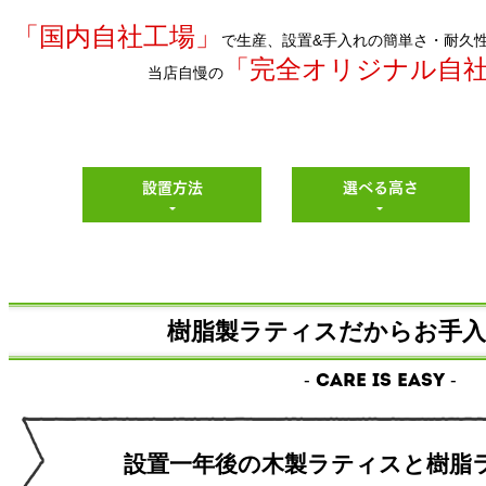
「国内自社工場」
で生産、設置&手入れの簡単さ・耐久
「完全オリジナル自
当店自慢の
設置方法
選べる高さ
樹脂製ラティスだからお手入
- Care is easy -
設置一年後の木製ラティスと
樹脂