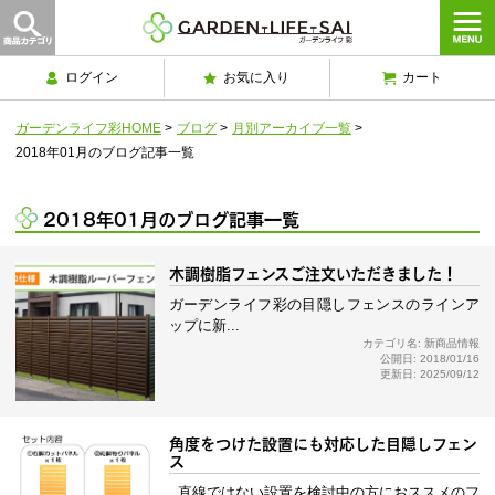
ログイン
お気に入り
カート
ガーデンライフ彩HOME
>
ブログ
>
月別アーカイブ一覧
>
2018年01月のブログ記事一覧
2018年01月のブログ記事一覧
木調樹脂フェンスご注文いただきました！
ガーデンライフ彩の目隠しフェンスのラインア
ップに新...
カテゴリ名: 新商品情報
公開日: 2018/01/16
更新日: 2025/09/12
角度をつけた設置にも対応した目隠しフェン
ス
直線ではない設置を検討中の方におススメのフ