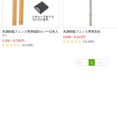
木調樹脂フェンス専用端部カバー(2本入
木調樹脂フェンス専用支柱
り）
3,696～8,415円
5,300～8,785円
0.0 (0件)
0.0 (0件)
前へ
1
次へ