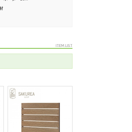
材
Item list