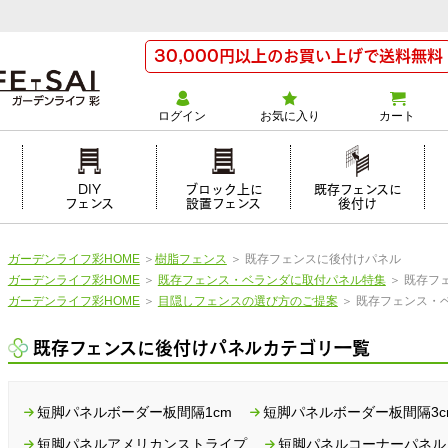
30,000円以上のお買い上げで送料無料
ログイン
お気に入り
カート
け
DIY
ブロック上に
既存フェンスに
フェンス
設置フェンス
後付け
ガーデンライフ彩HOME
＞
樹脂フェンス
＞
既存フェンスに後付けパネル
ガーデンライフ彩HOME
＞
既存フェンス・ベランダに取付パネル特集
＞
既存フ
ガーデンライフ彩HOME
＞
目隠しフェンスの選び方のご提案
＞
既存フェンス・
既存フェンスに後付けパネルカテゴリ一覧
短脚パネルボーダー板間隔1cm
短脚パネルボーダー板間隔3c
短脚パネルアメリカンストライプ
短脚パネルコーナーパネル