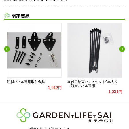
関連商品
短脚パネル専用取付金具
取付用結束バンドセット6本入り
（短脚パネル専用）
1,912
円
円
1,031
円