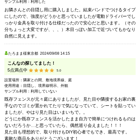
サンプル利用：
利用した
お隣さんとの目隠し用に購入しました。結束バンドでつけるタイプ
にしたので、強度がどうかと思っていましたが電動ドライバーでし
っかり金具を取り付ける仕様だったので安心だと思います。（その
分ちょっと大変ですが、、、）木目っぽい加工で近づいてもかなり
自然に見えます。
たろまま様
東京都
2024/09/08 14:15
こんなの探してました！
5
点満点中
5.0
設置場所：
隣家との間、敷地境界線、庭
使用用途：
目隠し、境界線明示、外観
サンプル利用：
利用していない
既存フェンスが元々庭にありましたが、見た目や隣接するお家の裏
手なのでゴミが置かれてたりで気になっていて、シートを貼ってい
ましたが、やはり見た目はいまいちで。。
どうにか既存フェンスを活かしたまま自力で簡単につけれるものは
ないだろうか…と思っていたら、偶然巡り会えました！！！
見た目も理想的で、取り付けもDIY初心者でもでき、最高です。
素敵な商品をありがとうございます！