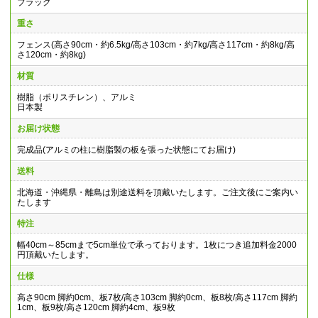
ブラック
重さ
フェンス(高さ90cm・約6.5kg/高さ103cm・約7kg/高さ117cm・約8kg/高
さ120cm・約8kg)
材質
樹脂（ポリスチレン）、アルミ
日本製
お届け状態
完成品(アルミの柱に樹脂製の板を張った状態にてお届け)
送料
北海道・沖縄県・離島は別途送料を頂戴いたします。ご注文後にご案内い
たします
特注
幅40cm～85cmまで5cm単位で承っております。1枚につき追加料金2000
円頂戴いたします。
仕様
高さ90cm 脚約0cm、板7枚/高さ103cm 脚約0cm、板8枚/高さ117cm 脚約
1cm、板9枚/高さ120cm 脚約4cm、板9枚