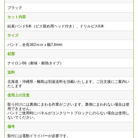
ブラック
セット内容
結束バンド6本（ビス留め用ヘッド付き）、ドリルビス6本
サイズ
バンド…全長362ｍｍｘ幅7.6mm
材質
ナイロン66（耐候・耐熱タイプ）
送料
北海道・沖縄県・離島は別途送料を頂戴いたします。ご注文後にご案内い
たします
使用上の注意
取り付けには裏側にまわる作業がございます。裏側にまわれない場合は使
用できません。
バンドご使用時にパネルがコンクリートブロックにのらない場合は使用し
ないでください。
備考
取付には電動ドライバーが必要です。