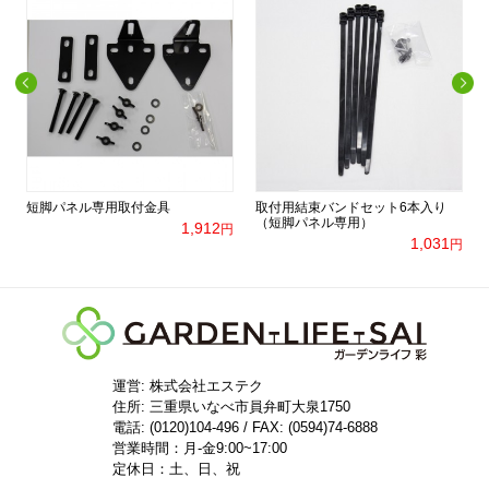
短脚パネル専用取付金具
取付用結束バンドセット6本入り
（短脚パネル専用）
1,912
円
円
1,031
円
運営: 株式会社エステク
住所:
三重県いなべ市員弁町大泉1750
電話: (0120)104-496 / FAX: (0594)74-6888
営業時間：月-金9:00~17:00
定休日：土、日、祝