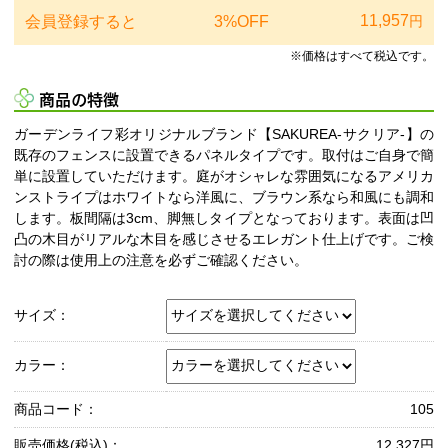
11,957
会員登録すると
3%OFF
円
※価格はすべて税込です。
商品の特徴
ガーデンライフ彩オリジナルブランド【SAKUREA-サクリア-】の
既存のフェンスに設置できるパネルタイプです。取付はご自身で簡
単に設置していただけます。庭がオシャレな雰囲気になるアメリカ
ンストライプはホワイトなら洋風に、ブラウン系なら和風にも調和
します。板間隔は3cm、脚無しタイプとなっております。表面は凹
凸の木目がリアルな木目を感じさせるエレガント仕上げです。ご検
討の際は使用上の注意を必ずご確認ください。
サイズ：
カラー：
商品コード：
105
販売価格(税込)：
12,327円