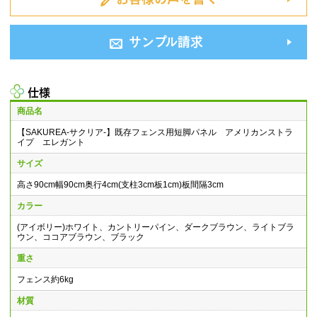
サンプル請求
仕様
商品名
【SAKUREA-サクリア-】既存フェンス用短脚パネル アメリカンストラ
イプ エレガント
サイズ
高さ90cm幅90cm奥行4cm(支柱3cm板1cm)板間隔3cm
カラー
(アイボリー)ホワイト、カントリーパイン、ダークブラウン、ライトブラ
ウン、ココアブラウン、ブラック
重さ
フェンス約6kg
材質