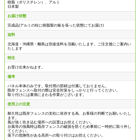
樹脂（ポリスチレン）、アルミ
日本製
お届け状態
完成品(アルミの柱に樹脂製の板を張った状態にてお届け)
送料
北海道・沖縄県・離島は別途送料を頂戴いたします。ご注文後にご案内い
たします
特注
お受け出来かねます。
備考
パネル本体のみです。取付用の部材は付属しておりません。
既存フェンスへ取付の際は安全対策をしっかりと行ってください。
取り付けには裏側にまわる作業がございます。
使用上の注意
耐久性は既存フェンスの支柱に依存する為、お客様の判断でお願いいたし
ます。
風が強く吹き込む場所への設置はお控えください。
台風等の強風時は既存フェンスの破損を防ぐため事前に一時的に取り外し
てください。
落下の危険性がある高所への取り付けはお控えください。