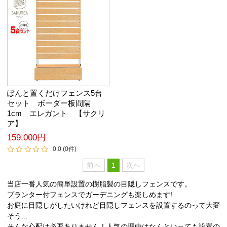
ぽんと置くだけフェンス5台
セット ボーダー板間隔
1cm エレガント 【サクリ
ア】
159,000円
0.0 (0件)
前へ
1
次へ
当店一番人気の簡単設置の樹脂製の目隠しフェンスです。
プランター付フェンスでガーデニングも楽しめます!
お庭に目隠しがしたいけれど目隠しフェンスを設置するのって大変
そう...
そんな心配は必要ありません！人気の理由はなんといっても設置の