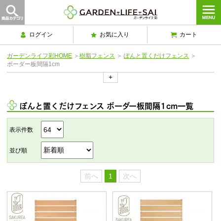
ログイン
お気に入り
カート
ガーデンライフ彩HOME
＞
樹脂フェンス
＞
ぽんと置くだけフェンス
＞
ボーダー板間隔1cm
+
ぽんと置くだけフェンス ボーダー板間隔1cm一覧
表示件数
並び順
前へ
1
次へ