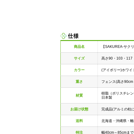
仕様
商品名
【SAKUREA-サ
サイズ
高さ90・103・117
カラー
(アイボリー)ホワ
重さ
フェンス(高さ90cm・
樹脂（ポリスチレン
材質
日本製
お届け状態
完成品(アルミの柱
送料
北海道・沖縄県・離
特注
幅40cm～85cm