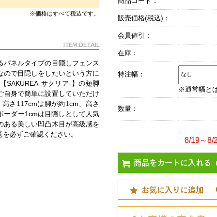
商品コード：
※価格はすべて税込です。
販売価格(税込)：
会員値引：
Item Detail
在庫：
るパネルタイプの目隠しフェンス
なので目隠しをしたいという方に
特注幅：
AKUREA-サクリア-】の短脚
※通常幅と
ご自身で簡単に設置していただけ
、高さ117cmは脚が約1cm、高さ
数量：
。ボーダー1cmは目隠しとして人気
のある美しい凹凸木目が高級感を
意を必ずご確認ください。
8/19～
商品をカートに入れる
お気に入りに追加