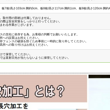
、板7枚/高さ103cm 脚約0cm、板8枚/高さ117cm 脚約1cm、板9枚/高さ120cm 脚約
。取付用の部材は付属しておりません。
の際は安全対策をしっかりと行ってください。
まわる作業がございます。
スの支柱に依存する為、お客様の判断でお願いいたします。
所への設置はお控えください。
存フェンスの破損を防ぐため事前に一時的に取り外してください。
高所への取り付けはお控えください。
けて保管してください。
では直射日光が当たらないように保管してください。