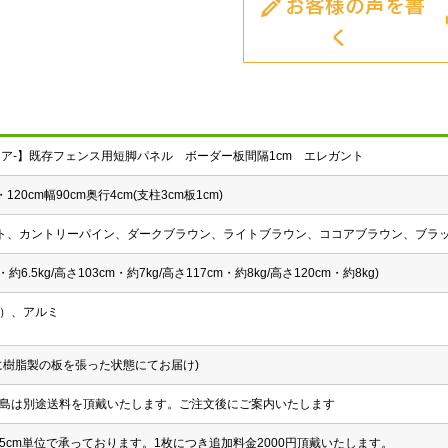
お客様の声を書
く
クリア-】既存フェンス用短脚パネル ボーダー板間隔1cm エレガント
・120cm幅90cm奥行4cm(支柱3cm板1cm)
イト、カントリーパイン、ダークブラウン、ライトブラウン、ココアブラウン、ブラ
約6.5kg/高さ103cm・約7kg/高さ117cm・約8kg/高さ120cm・約8kg)
）、アルミ
に樹脂製の板を張った状態にてお届け)
島は別途送料を頂戴いたします。ご注文後にご案内いたします
まで5cm単位で承っております。1枚につき追加料金2000円頂戴いたします。