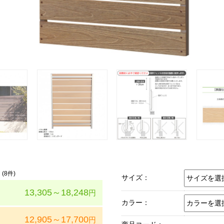
(
8
件)
サイズ：
13,305～18,248
円
カラー：
12,905～17,700
円