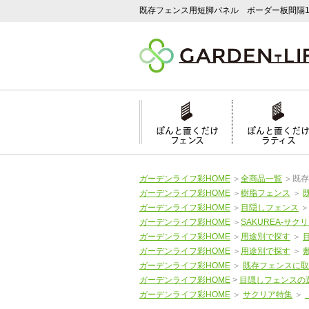
既存フェンス用短脚パネル ボーダー板間隔1
ぽんと置くだけ
ぽんと置くだ
フェンス
ラティス
ガーデンライフ彩HOME
＞
全商品一覧
＞
既存
ガーデンライフ彩HOME
＞
樹脂フェンス
＞
ガーデンライフ彩HOME
＞
目隠しフェンス
ガーデンライフ彩HOME
＞
SAKUREA-サクリ
ガーデンライフ彩HOME
＞
用途別で探す
＞
ガーデンライフ彩HOME
＞
用途別で探す
＞
ガーデンライフ彩HOME
＞
既存フェンスに取
ガーデンライフ彩HOME
>
目隠しフェンスの
ガーデンライフ彩HOME
＞
サクリア特集
＞