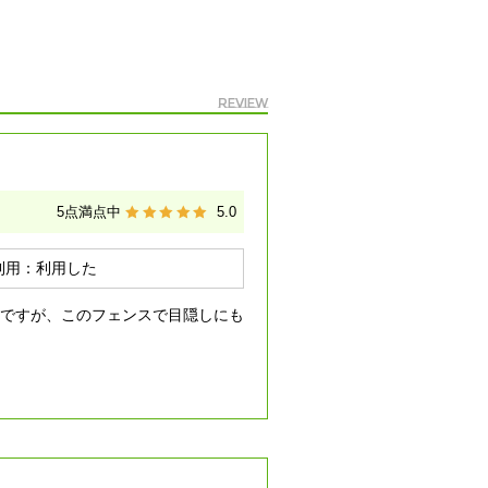
Review
5
点満点中
5.0
利用：
利用した
ですが、このフェンスで目隠しにも