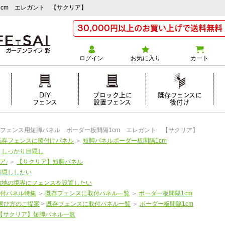
cm エレガント 【サクリア】
30,000円以上のお買い上げで送料無料
ログイン
お気に入り
カート
け
DIY
ブロック上に
既存フェンスに
フェンス
設置フェンス
後付け
フェンス用短脚パネル ボーダー板間隔1cm エレガント 【サクリア】
既存フェンスに後付けパネル
＞
短脚パネルボーダー板間隔1cm
＞
しっかり目隠し
ア-
＞
【サクリア】短脚パネル
目隠ししたい
敷地の境界にフェンスを設置したい
付パネル特集
＞
既存フェンスに取付パネル一覧
＞
ボーダー板間隔1cm
選び方のご提案
>
既存フェンスに取付パネル一覧
＞
ボーダー板間隔1cm
【サクリア】短脚パネル一覧