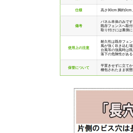
仕様
高さ90cm 脚約0cm
パネル本体のみです
備考
既存フェンスへ取付
取り付けには裏側に
耐久性は既存フェン
風が強く吹き込む場
使用上の注意
台風等の強風時は既
落下の危険性がある
平置きせずに立てか
保管について
梱包されたまま状態