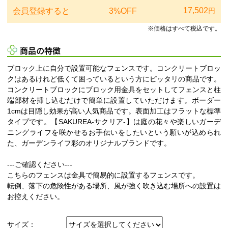
17,502
会員登録すると
3%OFF
円
※価格はすべて税込です。
商品の特徴
ブロック上に自分で設置可能なフェンスです。コンクリートブロッ
クはあるけれど低くて困っているという方にピッタリの商品です。
コンクリートブロックにブロック用金具をセットしてフェンスと柱
端部材を挿し込むだけで簡単に設置していただけます。ボーダー
1cmは目隠し効果が高い人気商品です。表面加工はフラットな標準
タイプです。【SAKUREA-サクリア-】は庭の花々や楽しいガーデ
ニングライフを咲かせるお手伝いをしたいという願いが込められ
た、ガーデンライフ彩のオリジナルブランドです。
---ご確認ください---
こちらのフェンスは金具で簡易的に設置するフェンスです。
転倒、落下の危険性がある場所、風が強く吹き込む場所への設置は
お控えください。
サイズ：