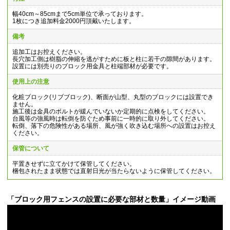
幅40cm～85cmまで5cm単位で承っております。
1枚につき追加料金2000円頂戴いたします。
備考
追加工はお控えください。
長穴加工側は樹脂の伸縮を逃がすために板と柱に若干の隙間があります。
設置には別売りのブロック用金具と柱端部材が必要です。
使用上の注意
化粧ブロック(リブブロック)、断面が山型、丸型のブロックには設置でき
ません。
施工後は金具のボルトが緩んでいないか定期的に点検をしてください。
台風等の強風時は転倒を防ぐため事前に一時的に取り外してください。
転倒、落下の危険性がある場所、風が強く吹き込む場所への設置はお控え
ください。
保管について
平置きせずに立てかけて保管してください。
梱包されたまま状態では直射日光が当たらないように保管してください。
「ブロック用フェンスの設置に必要な部材と数量」イメージ動画