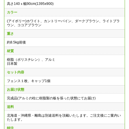
高さ140ｘ幅90cm(1395x900)
カラー
(アイボリー)ホワイト、カントリーパイン、ダークブラウン、ライトブラ
ウン、ココアブラウン
重さ
約8.5kg前後
材質
樹脂（ポリスチレン）、アルミ
日本製
セット内容
フェンス１枚、キャップ1個
お届け状態
完成品(アルミの柱に樹脂製の板を張った状態にてお届け)
送料
北海道・沖縄県・離島は別途送料を頂戴いたします。ご注文後にご案内い
たします。
特注