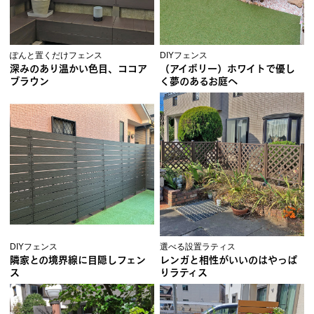
ぽんと置くだけフェンス
DIYフェンス
深みのあり温かい色目、ココア
（アイボリー）ホワイトで優し
ブラウン
く夢のあるお庭へ
DIYフェンス
選べる設置ラティス
隣家との境界線に目隠しフェン
レンガと相性がいいのはやっぱ
ス
りラティス