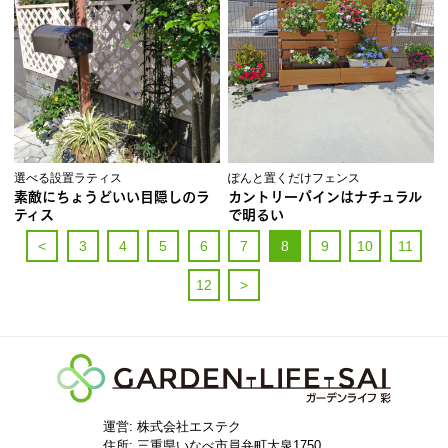
選べる設置ラティス
ぽんと置くだけフェンス
素敵にちょうどいい目隠しのラ
カントリーパインはナチュラル
ティス
で明るい
<
3
4
5
6
7
8
9
10
11
12
>
運営: 株式会社エステク
住所:
三重県いなべ市員弁町大泉1750