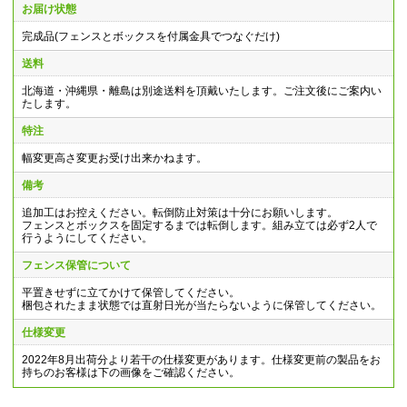
お届け状態
完成品(フェンスとボックスを付属金具でつなぐだけ)
送料
北海道・沖縄県・離島は別途送料を頂戴いたします。ご注文後にご案内い
たします。
特注
幅変更高さ変更お受け出来かねます。
備考
追加工はお控えください。転倒防止対策は十分にお願いします。
フェンスとボックスを固定するまでは転倒します。組み立ては必ず2人で
行うようにしてください。
フェンス保管について
平置きせずに立てかけて保管してください。
梱包されたまま状態では直射日光が当たらないように保管してください。
仕様変更
2022年8月出荷分より若干の仕様変更があります。仕様変更前の製品をお
持ちのお客様は下の画像をご確認ください。