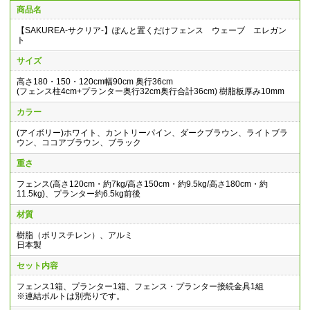
商品名
【SAKUREA-サクリア-】ぽんと置くだけフェンス ウェーブ エレガン
ト
サイズ
高さ180・150・120cm幅90cm 奥行36cm
(フェンス柱4cm+プランター奥行32cm奥行合計36cm) 樹脂板厚み10mm
カラー
(アイボリー)ホワイト、カントリーパイン、ダークブラウン、ライトブラ
ウン、ココアブラウン、ブラック
重さ
フェンス(高さ120cm・約7kg/高さ150cm・約9.5kg/高さ180cm・約
11.5kg)、プランター約6.5kg前後
材質
樹脂（ポリスチレン）、アルミ
日本製
セット内容
フェンス1箱、プランター1箱、フェンス・プランター接続金具1組
※連結ボルトは別売りです。