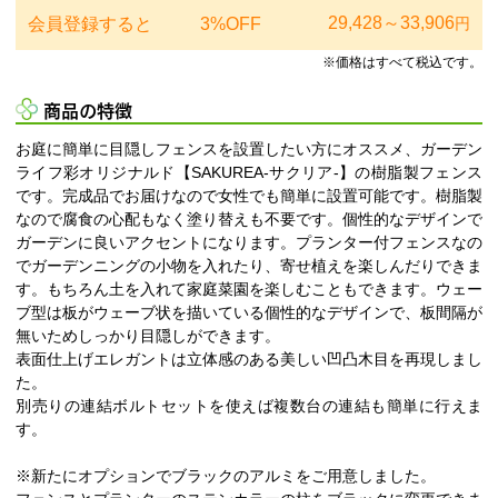
29,428～33,906
会員登録すると
3%OFF
円
※価格はすべて税込です。
商品の特徴
お庭に簡単に目隠しフェンスを設置したい方にオススメ、ガーデン
ライフ彩オリジナルド【SAKUREA-サクリア-】の樹脂製フェンス
です。完成品でお届けなので女性でも簡単に設置可能です。樹脂製
なので腐食の心配もなく塗り替えも不要です。個性的なデザインで
ガーデンに良いアクセントになります。プランター付フェンスなの
でガーデンニングの小物を入れたり、寄せ植えを楽しんだりできま
す。もちろん土を入れて家庭菜園を楽しむこともできます。ウェー
ブ型は板がウェーブ状を描いている個性的なデザインで、板間隔が
無いためしっかり目隠しができます。
表面仕上げエレガントは立体感のある美しい凹凸木目を再現しまし
た。
別売りの連結ボルトセットを使えば複数台の連結も簡単に行えま
す。
※新たにオプションでブラックのアルミをご用意しました。