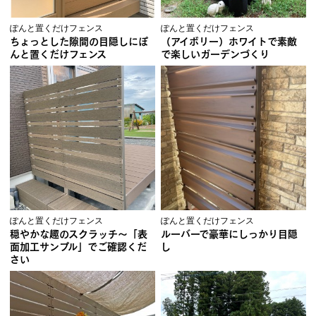
ぽんと置くだけフェンス
ぽんと置くだけフェンス
ちょっとした隙間の目隠しにぽ
（アイボリー）ホワイトで素敵
んと置くだけフェンス
で楽しいガーデンづくり
ぽんと置くだけフェンス
ぽんと置くだけフェンス
穏やかな趣のスクラッチ～「表
ルーバーで豪華にしっかり目隠
面加工サンプル」でご確認くだ
し
さい