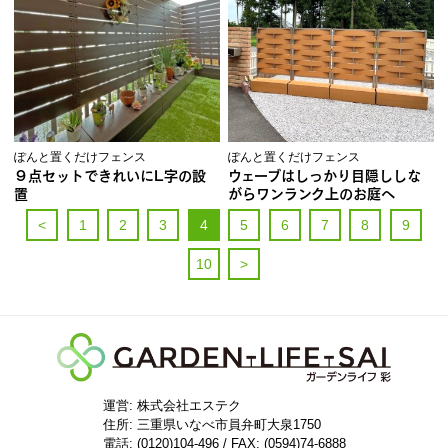
ぽんと置くだけフェンス
ぽんと置くだけフェンス
９点セットできれいにL字の設
ウェーブはしっかり目隠ししな
置
がらワンランク上のお庭へ
<
1
2
3
4
5
6
7
8
9
10
>
運営: 株式会社エステク
住所:
三重県いなべ市員弁町大泉1750
電話: (0120)104-496 / FAX: (0594)74-6888