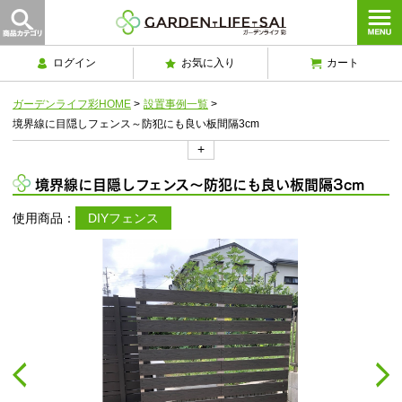
ログイン
お気に入り
カート
ガーデンライフ彩HOME
>
設置事例一覧
>
境界線に目隠しフェンス～防犯にも良い板間隔3cm
+
境界線に目隠しフェンス～防犯にも良い板間隔3cm
使用商品：
DIYフェンス