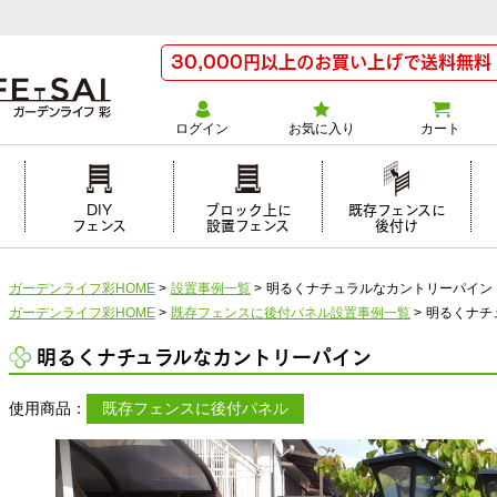
30,000円以上のお買い上げで送料無料
ログイン
お気に入り
カート
け
DIY
ブロック上に
既存フェンスに
フェンス
設置フェンス
後付け
ガーデンライフ彩HOME
>
設置事例一覧
>
明るくナチュラルなカントリーパイン
ガーデンライフ彩HOME
>
既存フェンスに後付パネル設置事例一覧
>
明るくナチ
明るくナチュラルなカントリーパイン
使用商品：
既存フェンスに後付パネル