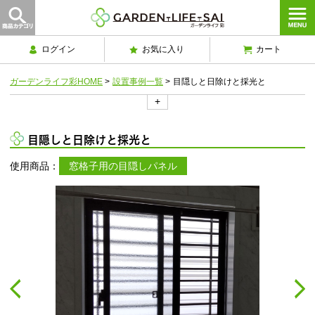
ログイン
お気に入り
カート
ガーデンライフ彩HOME
>
設置事例一覧
>
目隠しと日除けと採光と
+
目隠しと日除けと採光と
使用商品：
窓格子用の目隠しパネル