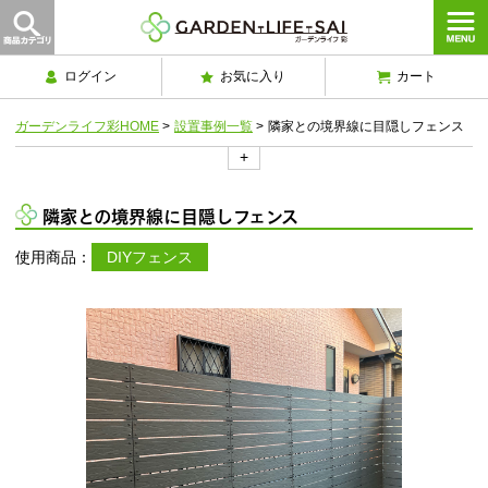
ログイン
お気に入り
カート
ガーデンライフ彩HOME
>
設置事例一覧
>
隣家との境界線に目隠しフェンス
+
隣家との境界線に目隠しフェンス
使用商品：
DIYフェンス