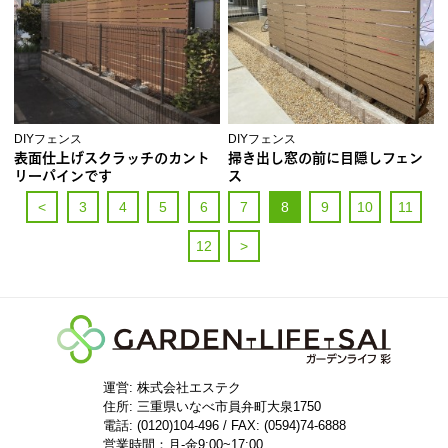
DIYフェンス
DIYフェンス
表面仕上げスクラッチのカント
掃き出し窓の前に目隠しフェン
リーパインです
ス
<
3
4
5
6
7
8
9
10
11
12
>
運営: 株式会社エステク
住所:
三重県いなべ市員弁町大泉1750
電話: (0120)104-496 / FAX: (0594)74-6888
営業時間：月-金9:00~17:00