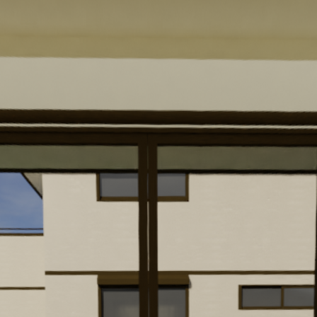
ガーデンライフ彩HOME
>
-- VR1-1 短脚パネル ボーダー板間隔1cm 室内 --