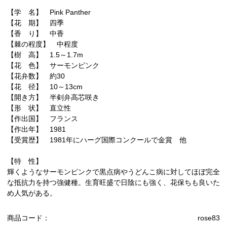
【学 名】 Pink Panther
【花 期】 四季
【香 り】 中香
【棘の程度】 中程度
【樹 高】 1.5～1.7m
【花 色】 サーモンピンク
【花弁数】 約30
【花 径】 10～13cm
【開き方】 半剣弁高芯咲き
【形 状】 直立性
【作出国】 フランス
【作出年】 1981
【受賞歴】 1981年にハーグ国際コンクールで金賞 他
【特 性】
輝くようなサーモンピンクで黒点病やうどんこ病に対してほぼ完全
な抵抗力を持つ強健種。生育旺盛で日陰にも強く、花保ちも良いた
め人気がある。
商品コード：
rose83