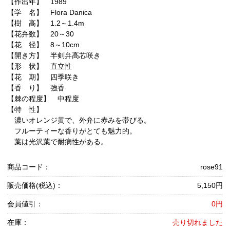
【作出年】 1989
【学 名】 Flora Danica
【樹 高】 1.2～1.4m
【花弁数】 20～30
【花 径】 8～10cm
【開き方】 半剣弁高芯咲き
【形 状】 直立性
【花 期】 四季咲き
【香 り】 強香
【棘の程度】 中程度
【特 性】
濃いオレンジ黄で、外弁に赤みを帯びる。
フルーティーな香りがとても魅力的。
葉は光沢葉で耐病性がある。
商品コード：
rose91
販売価格(税込)：
5,150円
会員値引：
0円
在庫：
売り切れました