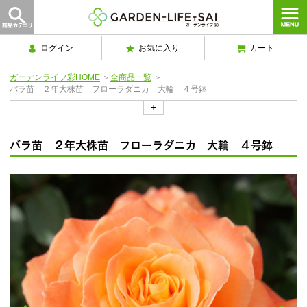
ログイン
お気に入り
カート
ガーデンライフ彩HOME
＞
全商品一覧
＞
バラ苗 ２年大株苗 フローラダニカ 大輪 ４号鉢
+
バラ苗 ２年大株苗 フローラダニカ 大輪 ４号鉢