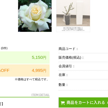
(
0
件)
商品コード：
5,150
円
販売価格(税込)：
会員値引：
%OFF
4,995
円
在庫：
※価格はすべて税込です。
数量：
Item Detail
商品をカートに入れる
可】