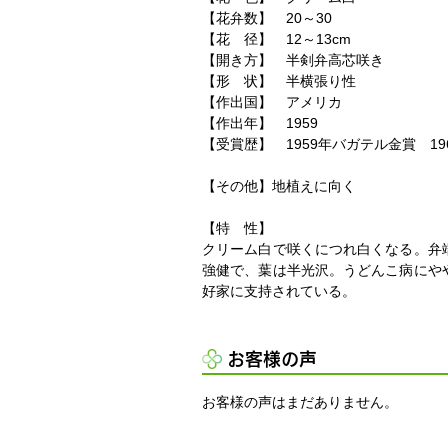
【花弁数】 20～30
【花 径】 12～13cm
【開き方】 半剣弁高芯咲き
【形 状】 半横張り性
【作出国】 アメリカ
【作出年】 1959
【受賞歴】 1959年バガテル金賞 196
【その他】地植えに向く
【特 性】
クリーム白で咲くにつれ白くなる。弁
強健で、葉は半光沢。うどんこ病にや
好家に支持されている。
お客様の声
お客様の声はまだありません。