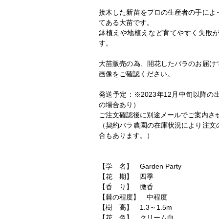
接木した新苗をプロの生産者の手によ
てある大苗です。
鉢植えや地植えなど育てやすく失敗
す。
大苗販売の為、開花したバラのお届け
画像をご確認ください。
発送予定：※2023年12月中旬以降
の場合あり）
ご注文確認後に別途メールでご案内さ
（契約バラ農園の在庫状況により注文
合もあります。）
【学 名】 Garden Party
【花 期】 四季
【香 り】 微香
【棘の程度】 中程度
【樹 高】 1.3～1.5m
【花 色】 クリーム白