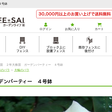
４号鉢
30,000円以上のお買い上げで送料無料
ログイン
お気に入り
カート
け
DIY
ブロック上に
既存フェンスに
フェンス
設置フェンス
後付け
苗 ２年大株苗 ガーデンパーティー ４号鉢
番のバラ
＞
大輪のバラ
デンパーティー ４号鉢