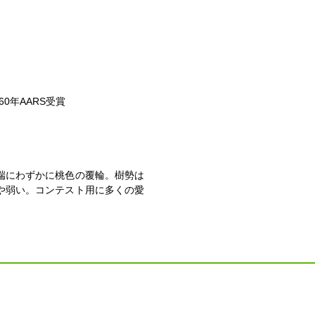
0年AARS受賞
端にわずかに桃色の覆輪。樹勢は
や弱い。コンテスト用に多くの愛