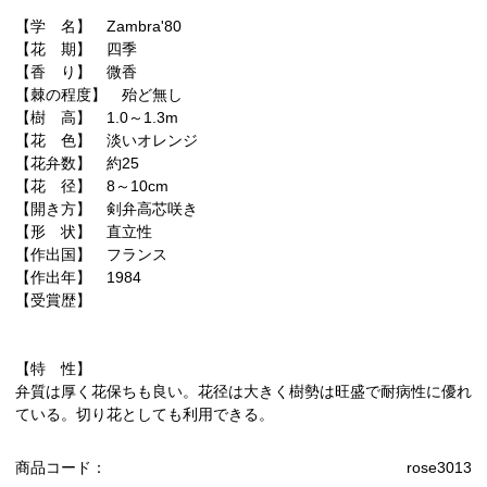
【学 名】 Zambra'80
【花 期】 四季
【香 り】 微香
【棘の程度】 殆ど無し
【樹 高】 1.0～1.3m
【花 色】 淡いオレンジ
【花弁数】 約25
【花 径】 8～10cm
【開き方】 剣弁高芯咲き
【形 状】 直立性
【作出国】 フランス
【作出年】 1984
【受賞歴】
【特 性】
弁質は厚く花保ちも良い。花径は大きく樹勢は旺盛で耐病性に優れ
ている。切り花としても利用できる。
商品コード：
rose3013