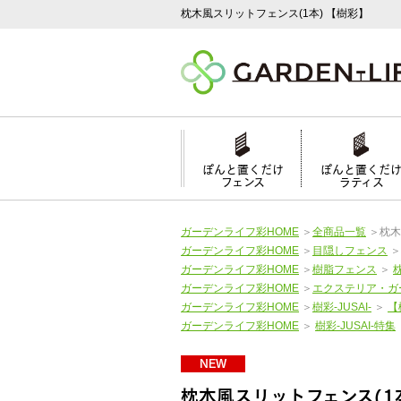
枕木風スリットフェンス(1本) 【樹彩】
ぽんと置くだけ
ぽんと置くだ
フェンス
ラティス
ガーデンライフ彩HOME
＞
全商品一覧
＞
枕木
ガーデンライフ彩HOME
＞
目隠しフェンス
ガーデンライフ彩HOME
＞
樹脂フェンス
＞
ガーデンライフ彩HOME
＞
エクステリア・ガ
ガーデンライフ彩HOME
＞
樹彩-JUSAI-
＞
【
ガーデンライフ彩HOME
＞
樹彩-JUSAI-特集
NEW
枕木風スリットフェンス(1