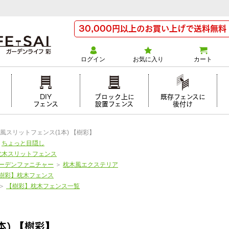
30,000円以上のお買い上げで送料無料
ログイン
お気に入り
カート
け
DIY
ブロック上に
既存フェンスに
フェンス
設置フェンス
後付け
風スリットフェンス(1本) 【樹彩】
＞
ちょっと目隠し
枕木スリットフェンス
ーデンファニチャー
＞
枕木風エクステリア
樹彩】枕木フェンス
＞
【樹彩】枕木フェンス一覧
本) 【樹彩】