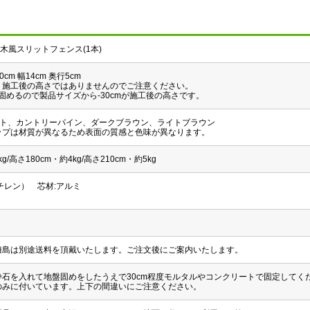
 枕木風スリットフェンス(1本)
0cm 幅14cm 奥行5cm
。施工後の高さではありませんのでご注意ください。
め固めるので製品サイズから-30cmが施工後の高さです。
イト、カントリーパイン、ダークブラウン、ライトブラウン
ップは材質が異なるため表面の質感と色味が異なります。
kg/高さ180cm・約4kg/高さ210cm・約5kg
チレン） 芯材:アルミ
離島は別途送料を頂戴いたします。ご注文後にご案内いたします。
砕石を入れて地盤固めをしたうえで30cm程度モルタルやコンクリートで固定してく
のみに付いています。上下の間違いにご注意ください。