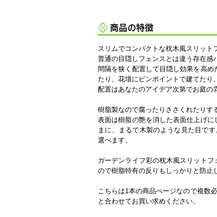
商品の特徴
スリムでコンパクトな枕木風スリット
普通の目隠しフェンスとは違う存在感
間隔を狭く配置して目隠し効果を高め
たり、花壇にピンポイントで建てたり
配置はあなたのアイデア次第でお庭の
樹脂製なので腐ったりささくれたりす
表面は樹脂の艶を消した表面仕上げに
まに、まるで木製のような見た目です
選べます。
ガーデンライフ彩の枕木風スリットフ
ので樹脂特有の反りもしっかりと防止
こちらは1本の商品ぺージなので複数
と合わせてお買い求めください。