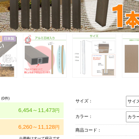
(
0
件)
サイズ：
6,454～11,473
円
カラー：
6,260～11,128
円
商品コード：
※価格はすべて税込です。