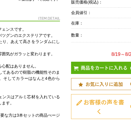
販売価格(税込)：
会員値引：
Item Detail
在庫：
フェンスです。
数量：
バツグンのエクステリアです。
たり、あえて高さをランダムにし
。
雰囲気がガラッと変わります。
8/19～
る心配はありません。
商品をカートに入れる
してあるので樹脂の機能性そのま
。そしてカラーはなんと4色から
お気に入りに追加
ェンスはアルミ芯材を入れている
お客様の声を書
します。
く
必要な方は3本セットの商品ぺージ