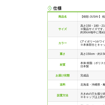
仕様
商品名
【樹彩-JUSAI-】
高さ150・180・21
サイズ
※製品サイズです
約30cm地中に埋
(アイボリー)ホワ
カラー
※本体部分とキャ
重さ
高さ150cm・約3.5
本体:樹脂（ポリス
材質
日本製
お届け状態
完成品
送料
北海道・沖縄県・
大きめの穴を掘り
設置方法
※キャップは上部