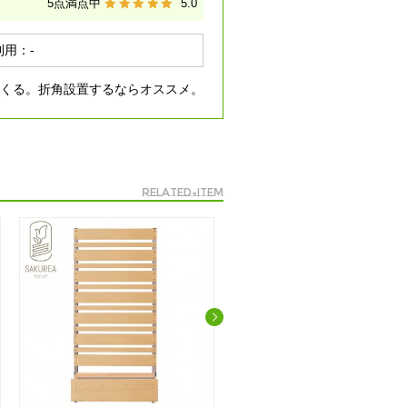
5
点満点中
5.0
利用：
-
くる。折角設置するならオススメ。
related-item