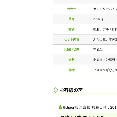
カラー
カントリーパイ
重さ
2.5ｋｇ
材質
樹脂、アルミ(日
セット内容
ふた１枚、本体
お届け状態
完成品
送料
北海道・沖縄県
備考
ビスやクギなど
お客様の声
tk.tiger様
東京都
投稿日時：
201