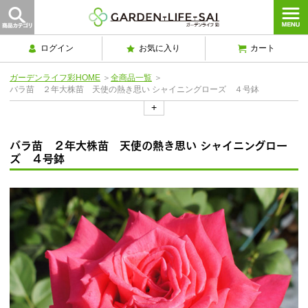
ログイン
お気に入り
カート
ガーデンライフ彩HOME
＞
全商品一覧
＞
バラ苗 ２年大株苗 天使の熱き思い シャイニングローズ ４号鉢
+
バラ苗 ２年大株苗 天使の熱き思い シャイニングロー
ズ ４号鉢