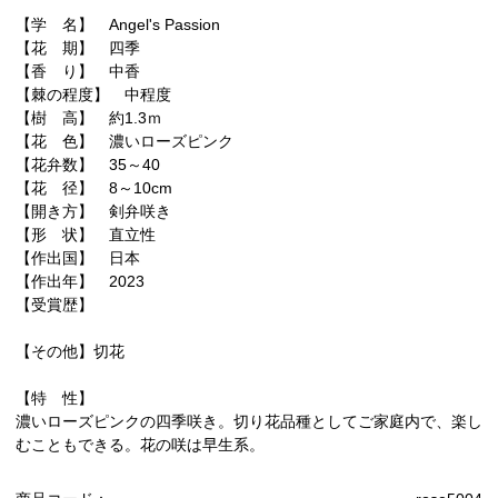
【学 名】 Angel's Passion
【花 期】 四季
【香 り】 中香
【棘の程度】 中程度
【樹 高】 約1.3ｍ
【花 色】 濃いローズピンク
【花弁数】 35～40
【花 径】 8～10cm
【開き方】 剣弁咲き
【形 状】 直立性
【作出国】 日本
【作出年】 2023
【受賞歴】
【その他】切花
【特 性】
濃いローズピンクの四季咲き。切り花品種としてご家庭内で、楽し
むこともできる。花の咲は早生系。