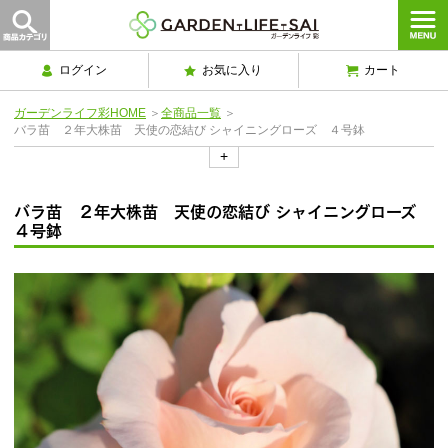
ログイン
お気に入り
カート
ガーデンライフ彩HOME
＞
全商品一覧
＞
バラ苗 ２年大株苗 天使の恋結び シャイニングローズ ４号鉢
+
バラ苗 ２年大株苗 天使の恋結び シャイニングローズ
４号鉢