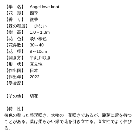
【学 名】 Angel love knot
【花 期】 四季
【香 り】 微香
【棘の程度】 少ない
【樹 高】 1.0～1.3m
【花 色】 淡い桜色
【花弁数】 30～40
【花 径】 9～10cm
【開き方】 半剣弁咲き
【形 状】 直立性
【作出国】 日本
【作出年】 2022
【受賞歴】
【その他】 切花
【特 性】
桜色の整った整形咲き。大輪の一花咲きであるが、脇芽に蕾を持つ
ことがある。葉は柔らかい緑で花を引き立てる。直立性でよく伸び
る。