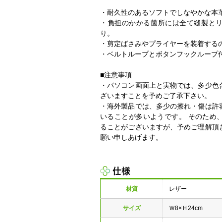
・耐久性のあるソフトでしなやかな本
・負担のかかる箇所には全て縫製と
り。
・剪定ばさみやプライヤーを装着する
・ベルトループとボタンフックループ
■注意事項
・パソコン画面上と実物では、多少色
ざいますことを予めご了承下さい。
・海外製品では、多少の擦れ・傷は許
いることが多いようです。 そのため
ることがございますが、予めご理解頂
願い申しあげます。
仕様
材質
レザー
サイズ
Ｗ8×Ｈ24cm