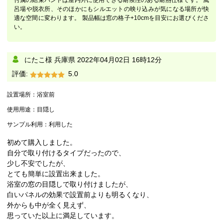
付属の結束バンドは屋内外に使用できる耐候性のある耐熱仕様です。 風
呂場や脱衣所、そのほかにもシルエットの映り込みが気になる場所が快
適な空間に変わります。 製品幅は窓の格子+10cmを目安にお選びくださ
い。
にたこ様 兵庫県
2022年04月02日 16時12分
評価:
5.0
設置場所：
浴室前
使用用途：
目隠し
サンプル利用：
利用した
初めて購入しました。
自分で取り付けるタイプだったので、
少し不安でしたが、
とても簡単に設置出来ました。
浴室の窓の目隠しで取り付けましたが、
白いパネルの効果で設置前よりも明るくなり、
外からも中が全く見えず、
思っていた以上に満足しています。