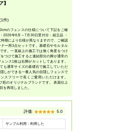
ア】
 (1件)
210cmのフェンスの仕様について下記をご確
・2026年6月～7月30日受付分：組立品 ・
ご注文時期により仕様が異なりますので、ご確認
コーナー用3点セットです。基礎石やモルタル
スです。一直線上の施工では無く角度をつけ
度をつけて施工すると連結部分の脚が通常の
フェンス1枚は右脚がカットしてあります。
けても通常サイズの基礎石で施工していただ
目隠しができる一番人気の目隠しフェンスで
ナンスフリーで長くご愛用いただけます。
ライフ彩のオリジナルブランドです。 表面仕上
目を再現しました。
評価:
5.0
サンプル利用：
利用した