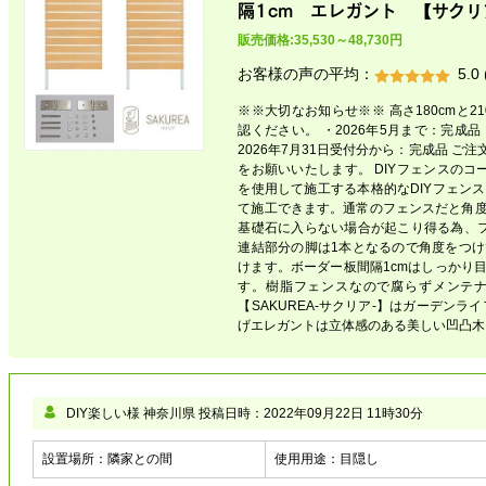
隔1cm エレガント 【サクリ
販売価格:35,530～48,730円
お客様の声の平均：
5.0
※※大切なお知らせ※※ 高さ180cmと
認ください。 ・2026年5月まで：完成品 
2026年7月31日受付分から：完成品 
をお願いいたします。 DIYフェンスの
を使用して施工する本格的なDIYフェン
て施工できます。通常のフェンスだと角
基礎石に入らない場合が起こり得る為、
連結部分の脚は1本となるので角度をつ
けます。ボーダー板間隔1cmはしっかり
す。樹脂フェンスなので腐らずメンテ
【SAKUREA-サクリア-】はガーデン
げエレガントは立体感のある美しい凹凸木
DIY楽しい様 神奈川県
投稿日時：
2022年09月22日 11時30分
設置場所：
隣家との間
使用用途：
目隠し