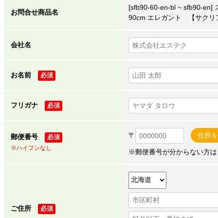
[sfb90-60-en-bl ~ sf
お問合せ商品名
90cm エレガント 【サクリ
会社名
お名前
必須
フリガナ
必須
〒
住所を
郵便番号
必須
※ハイフンなし
※郵便番号が分からない方は
ご住所
必須