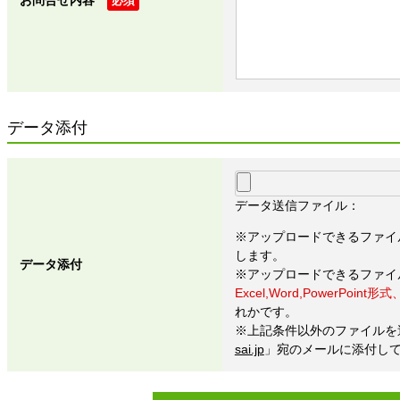
必須
データ添付
データ送信ファイル：
※アップロードできるファイ
します。
データ添付
※アップロードできるファイ
Excel,Word,PowerPoint形式、
れかです。
※上記条件以外のファイルを
sai.jp
」宛のメールに添付し