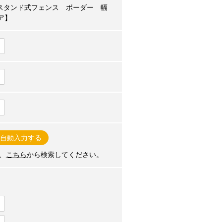
b90-en] スタンド式フェンス ボーダー 幅
ア】
自動入力する
、
こちら
から検索してください。