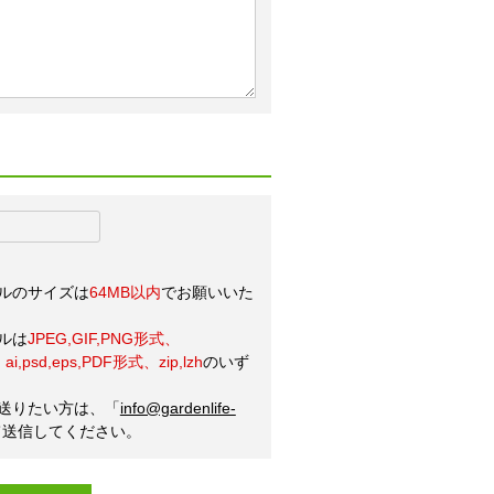
ルのサイズは
64MB以内
でお願いいた
ルは
JPEG,GIF,PNG形式、
ai,psd,eps,PDF形式、zip,lzh
のいず
送りたい方は、「
info@gardenlife-
て送信してください。