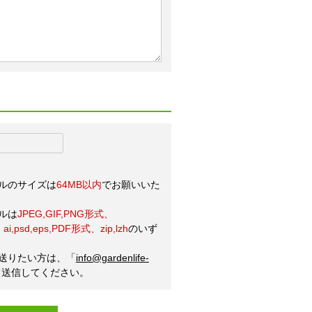
ルのサイズは
64MB以内
でお願いいた
ルは
JPEG,GIF,PNG形式、
ai,psd,eps,PDF形式、zip,lzh
のいず
送りたい方は、「
info@gardenlife-
て送信してください。