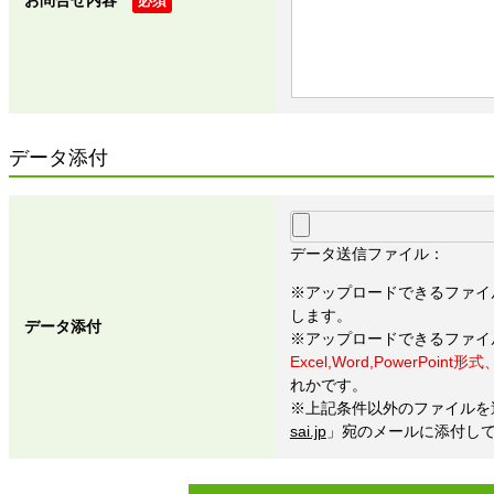
必須
データ添付
データ送信ファイル：
※アップロードできるファイ
します。
データ添付
※アップロードできるファイ
Excel,Word,PowerPoint形式、
れかです。
※上記条件以外のファイルを
sai.jp
」宛のメールに添付し