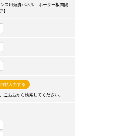
] 既存フェンス用短脚パネル ボーダー板間隔
ア】
自動入力する
、
こちら
から検索してください。