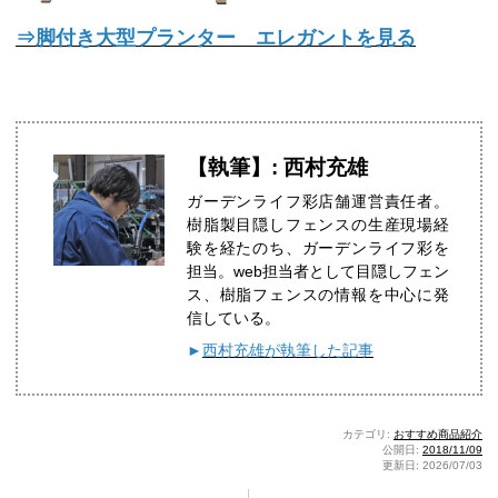
⇒脚付き大型プランター エレガントを見る
【執筆】: 西村充雄
ガーデンライフ彩店舗運営責任者。
樹脂製目隠しフェンスの生産現場経
験を経たのち、ガーデンライフ彩を
担当。web担当者として目隠しフェン
ス、樹脂フェンスの情報を中心に発
信している。
►
西村充雄が執筆した記事
カテゴリ:
おすすめ商品紹介
公開日:
2018/11/09
更新日: 2026/07/03