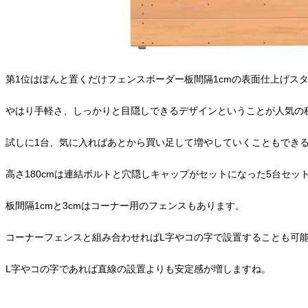
第1位はぽんと置くだけフェンスボーダー板間隔1cmの表面仕上げス
やはり手軽さ、しっかりと目隠しできるデザインということが人気の
試しに1台、気に入ればあとから買い足して増やしていくこともでき
高さ180cmは連結ボルトと穴隠しキャップがセットになった5台セッ
板間隔1cmと3cmはコーナー用のフェンスもあります。
コーナーフェンスと組み合わせればL字やコの字で設置することも可
L字やコの字であれば直線の設置よりも安定感が増しますね。