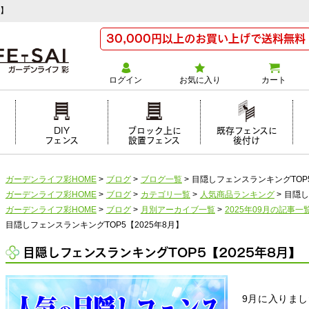
月】
30,000円以上のお買い上げで送料無料
ログイン
お気に入り
カート
け
DIY
ブロック上に
既存フェンスに
フェンス
設置フェンス
後付け
ガーデンライフ彩HOME
>
ブログ
>
ブログ一覧
>
目隠しフェンスランキングTOP5
ガーデンライフ彩HOME
>
ブログ
>
カテゴリ一覧
>
人気商品ランキング
>
目隠し
ガーデンライフ彩HOME
>
ブログ
>
月別アーカイブ一覧
>
2025年09月の記事一
目隠しフェンスランキングTOP5【2025年8月】
目隠しフェンスランキングTOP5【2025年8月】
9月に入りま