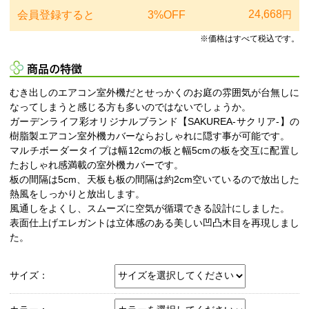
24,668
会員登録すると
3%OFF
円
※価格はすべて税込です。
商品の特徴
むき出しのエアコン室外機だとせっかくのお庭の雰囲気が台無しに
なってしまうと感じる方も多いのではないでしょうか。
ガーデンライフ彩オリジナルブランド【SAKUREA-サクリア-】の
樹脂製エアコン室外機カバーならおしゃれに隠す事が可能です。
マルチボーダータイプは幅12cmの板と幅5cmの板を交互に配置し
たおしゃれ感満載の室外機カバーです。
板の間隔は5cm、天板も板の間隔は約2cm空いているので放出した
熱風をしっかりと放出します。
風通しをよくし、スムーズに空気が循環できる設計にしました。
表面仕上げエレガントは立体感のある美しい凹凸木目を再現しまし
た。
サイズ：