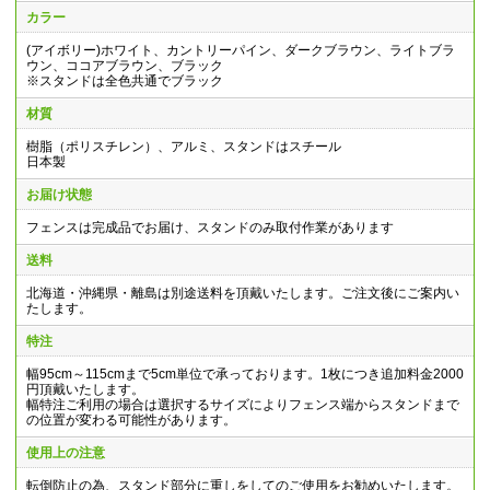
カラー
(アイボリー)ホワイト、カントリーパイン、ダークブラウン、ライトブラ
ウン、ココアブラウン、ブラック
※スタンドは全色共通でブラック
材質
樹脂（ポリスチレン）、アルミ、スタンドはスチール
日本製
お届け状態
フェンスは完成品でお届け、スタンドのみ取付作業があります
送料
北海道・沖縄県・離島は別途送料を頂戴いたします。ご注文後にご案内い
たします。
特注
幅95cm～115cmまで5cm単位で承っております。1枚につき追加料金2000
円頂戴いたします。
幅特注ご利用の場合は選択するサイズによりフェンス端からスタンドまで
の位置が変わる可能性があります。
使用上の注意
転倒防止の為、スタンド部分に重しをしてのご使用をお勧めいたします。