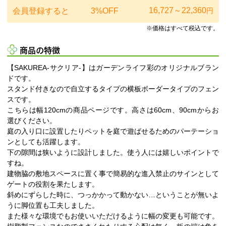
16,727～22,360
会員登録すると
3%OFF
円
※価格はすべて税込です。
商品の特徴
【SAKUREA-サクリア-】はガーデンライフ彩のオリジナルブラン
ドです。
スタンド付きなので自立するタイプの横板ボーダータイプのフェン
スです。
こちらは幅120cmの商品ページです。高さは60cm、90cmからお
選びください。
庭の入り口に設置したりペットを庭で遊ばせるためのパーテーショ
ンとしても活躍します。
下の隙間は狭いように設計しました。使う人には嬉しいポイントで
すね。
建物脇の敷地スペースに置く事で簡易的な進入禁止のサインとして
ゲートの役割を果たします。
斜めにずらした時に、つっかかって動かない…ということが無いよ
うに脚位置も工夫しました。
また様々な環境でもお使いいただけるように幅の変更も可能です。