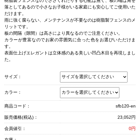
樹脂製フェンスなのでささくれたりする心配は無く、板の端は角を
落としてあるので小さなお子様がいる家庭にも安心してご使用いた
だけます。
雨に強く腐らない、メンテナンスが不要なのは樹脂製フェンスのメ
リットです。
板の間隔（隙間）は高さにより異なるのでご注意ください。
カラーが豊富なのでお家の雰囲気に合った色をお選びいただけま
す。
表面仕上げエレガントは立体感のある美しい凹凸木目を再現しまし
た。
サイズ：
カラー：
商品コード：
sfb120-en
販売価格(税込)：
23,052円
会員値引：
0円
在庫：
-