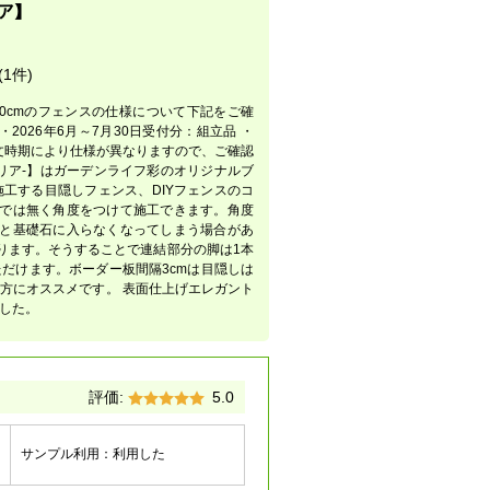
ア】
 (1件)
210cmのフェンスの仕様について下記をご確
・2026年6月～7月30日受付分：組立品 ・
ご注文時期により仕様が異なりますので、ご確認
サクリア-】はガーデンライフ彩のオリジナルブ
工する目隠しフェンス、DIYフェンスのコ
工では無く角度をつけて施工できます。角度
ると基礎石に入らなくなってしまう場合があ
ります。そうすることで連結部分の脚は1本
だけます。ボーダー板間隔3cmは目隠しは
方にオススメです。 表面仕上げエレガント
した。
評価:
5.0
サンプル利用：
利用した