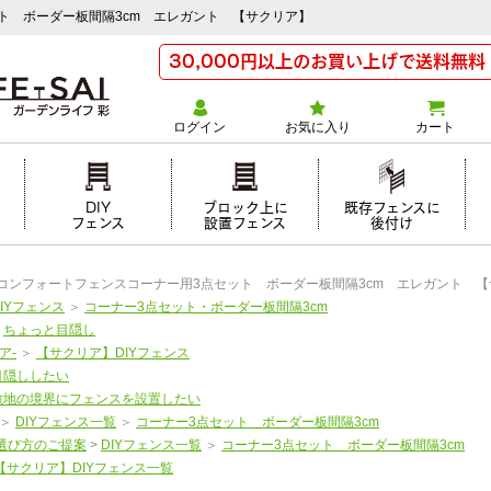
ット ボーダー板間隔3cm エレガント 【サクリア】
30,000円以上のお買い上げで送料無料
ログイン
お気に入り
カート
け
DIY
ブロック上に
既存フェンスに
フェンス
設置フェンス
後付け
Yコンフォートフェンスコーナー用3点セット ボーダー板間隔3cm エレガント 
DIYフェンス
＞
コーナー3点セット・ボーダー板間隔3cm
＞
ちょっと目隠し
ア-
＞
【サクリア】DIYフェンス
目隠ししたい
敷地の境界にフェンスを設置したい
＞
DIYフェンス一覧
＞
コーナー3点セット ボーダー板間隔3cm
選び方のご提案
>
DIYフェンス一覧
＞
コーナー3点セット ボーダー板間隔3cm
【サクリア】DIYフェンス一覧