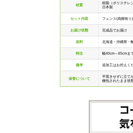
樹脂（ポリスチレ
材質
日本製
セット内容
フェンス(両脚有り
お届け状態
完成品でお届け
送料
北海道・沖縄県・
特注
幅40cm～85c
備考
追加工はお控えく
平置きせずに立て
保管について
梱包されたまま状