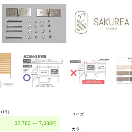
(
1
件)
サイズ：
32,780～47,080
円
カラー：