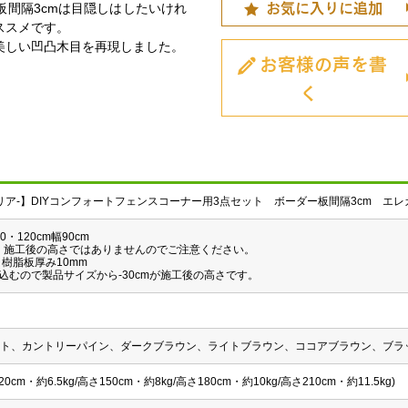
お気に入りに追加
板間隔3cmは目隠しはしたいけれ
ススメです。
美しい凹凸木目を再現しました。
お客様の声を書
く
サクリア-】DIYコンフォートフェンスコーナー用3点セット ボーダー板間隔3cm エ
0・120cm幅90cm
。施工後の高さではありませんのでご注意ください。
、樹脂板厚み10mm
め込むので製品サイズから-30cmが施工後の高さです。
ワイト、カントリーパイン、ダークブラウン、ライトブラウン、ココアブラウン、ブラ
cm・約6.5kg/高さ150cm・約8kg/高さ180cm・約10kg/高さ210cm・約11.5kg)