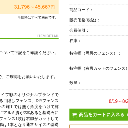
31,796～45,667
円
商品コード：
※価格はすべて税込です。
販売価格(税込)：
会員値引：
Item Detail
在庫：
仕様について下記をご確認ください。
特注幅（両脚のフェンス）：
特注幅（右脚カットのフェンス
で、ご確認をお願いいたします。
数量：
ンライフ彩のオリジナルブランドで
る目隠しフェンス、DIYフェンス
8/19～
上の施工では無く角度をつけて施
にアルミ脚が2本あると基礎石に
商品をカートに入れる
フェンス1枚は右脚がカットして
脚は1本となり通常サイズの基礎