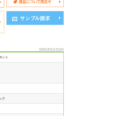
商品について問合せ
サンプル請求
specification
レガント
ック