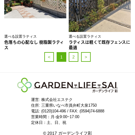
選べる設置ラティス
選べる設置ラティス
色落ちの心配なし 樹脂製ラティ
ラティスは軽くて既存フェンスに
ス
最適
<
1
2
>
運営: 株式会社エステク
住所:
三重県いなべ市員弁町大泉1750
電話: (0120)104-496 / FAX: (0594)74-6888
営業時間：月-金9:00~17:00
定休日：土、日、祝
© 2017 ガーデンライフ彩