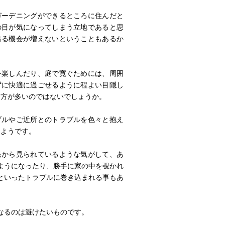
ガーデニングができるところに住んだと
の目が気になってしまう立地であると思
出る機会が増えないということもあるか
。
を楽しんだり、庭で寛ぐためには、周囲
ずに快適に過ごせるように程よい目隠し
る方が多いのではないでしょうか。
ブルやご近所とのトラブルを色々と抱え
るようです。
民から見られているような気がして、あ
ようになったり、勝手に家の中を覗かれ
といったトラブルに巻き込まれる事もあ
なるのは避けたいものです。