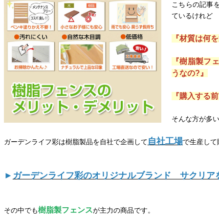
こちらの記事
ているけれど
『材質は何を
『樹脂製フ
うなの?』
『購入する前
そんな方が多
自社工場
ガーデンライフ彩は樹脂製品を
自社で企画して
で生産して
►
ガーデンライフ彩のオリジナルブランド サクリア
樹脂製フェンス
その中でも
が主力の商品です。