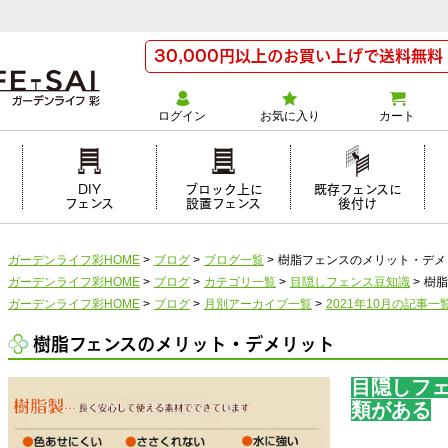
30,000円以上のお買い上げで送料無料
ログイン
お気に入り
カート
け
DIY
ブロック上に
既存フェンスに
フェンス
設置フェンス
後付け
ガーデンライフ彩HOME
>
ブログ
>
ブログ一覧
>
樹脂フェンスのメリット・デメ
ガーデンライフ彩HOME
>
ブログ
>
カテゴリ一覧
>
目隠しフェンス豆知識
>
樹脂
ガーデンライフ彩HOME
>
ブログ
>
月別アーカイブ一覧
>
2021年10月の記事一
樹脂フェンスのメリット・デメリット
目隠しフ
類がある