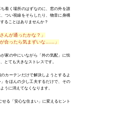
落ち着く場所のはずなのに、窓の外を誰
に、つい視線をそらしたり、物音に身構
りすることはありませんか？
さんが通ったかな？」
が合ったら気まずいな……」
わが家の中にいながら「外の気配」に怯
は、とても大きなストレスです。
側のカーテンだけで解決しようとするよ
外」をほんの少し工夫するだけで、その
のように消えてなくなります。
ごせる「安心な住まい」に変えるヒント