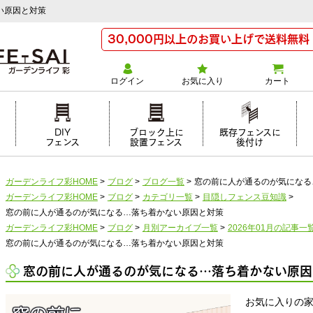
い原因と対策
30,000円以上のお買い上げで送料無料
ログイン
お気に入り
カート
け
DIY
ブロック上に
既存フェンスに
フェンス
設置フェンス
後付け
ガーデンライフ彩HOME
>
ブログ
>
ブログ一覧
>
窓の前に人が通るのが気になる
ガーデンライフ彩HOME
>
ブログ
>
カテゴリ一覧
>
目隠しフェンス豆知識
>
窓の前に人が通るのが気になる…落ち着かない原因と対策
ガーデンライフ彩HOME
>
ブログ
>
月別アーカイブ一覧
>
2026年01月の記事一
窓の前に人が通るのが気になる…落ち着かない原因と対策
窓の前に人が通るのが気になる…落ち着かない原因
お気に入りの